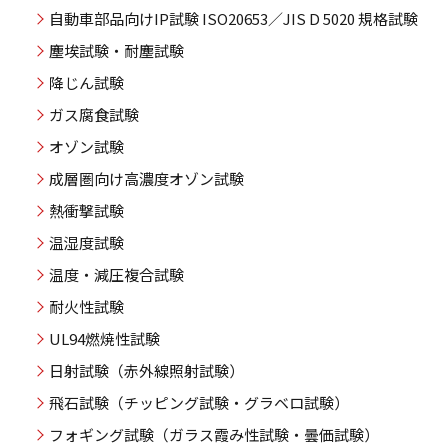
自動車部品向けIP試験 ISO20653／JIS D 5020 規格試験
塵埃試験・耐塵試験
降じん試験
ガス腐食試験
オゾン試験
成層圏向け高濃度オゾン試験
熱衝撃試験
温湿度試験
温度・減圧複合試験
耐火性試験
UL94燃焼性試験
日射試験（赤外線照射試験）
飛石試験（チッピング試験・グラベロ試験）
フォギング試験（ガラス霞み性試験・曇価試験）