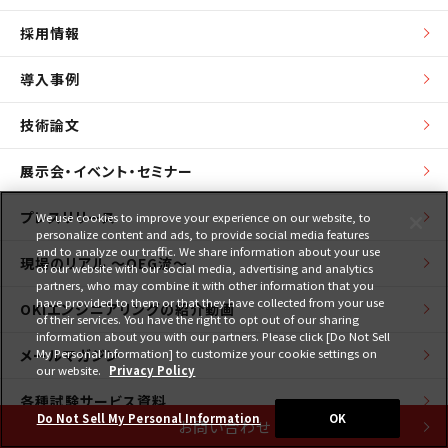
採用情報
導入事例
技術論文
展示会・イベント・セミナー
プレスリリース
We use cookies to improve your experience on our website, to
personalize content and ads, to provide social media features
and to analyze our traffic. We share information about your use
現場のリアル ～OEG流～
of our website with our social media, advertising and analytics
partners, who may combine it with other information that you
have provided to them or that they have collected from your use
OKIエンジニアリングの紹介動画
of their services. You have the right to opt out of our sharing
information about you with our partners. Please click [Do Not Sell
メールマガジン
My Personal Information] to customize your cookie settings on
our website.
Privacy Policy
各種試験サービス資料
Do Not Sell My Personal Information
OK
お問い合わせ
＃OKIエンジニアリングのSNS