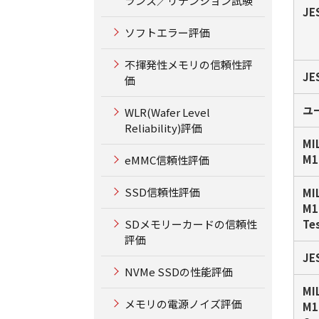
ランス／リテンション試験
JE
ソフトエラー評価
不揮発性メモリの信頼性評
JE
価
ユ
WLR(Wafer Level
Reliability)評価
MI
M1
eMMC信頼性評価
SSD信頼性評価
MI
M1
SDメモリーカードの信頼性
Te
評価
JE
NVMe SSDの性能評価
MI
メモリの電源ノイズ評価
M1