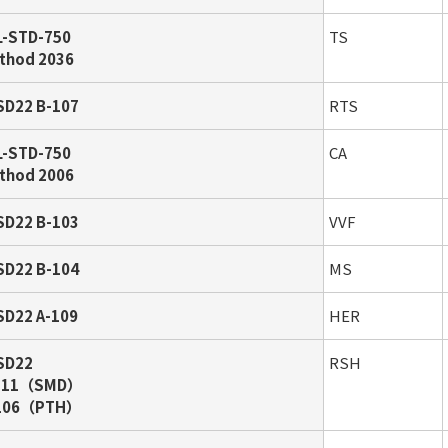
L-STD-750
TS
thod 2036
SD22 B-107
RTS
L-STD-750
CA
thod 2006
SD22 B-103
VVF
SD22 B-104
MS
SD22 A-109
HER
SD22
RSH
111（SMD）
106（PTH）