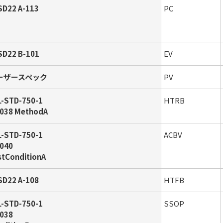
SD22 A-113
PC
SD22 B-101
EV
ーザースペック
PV
L-STD-750-1
HTRB
038 MethodA
L-STD-750-1
ACBV
040
stConditionA
SD22 A-108
HTFB
L-STD-750-1
SSOP
038