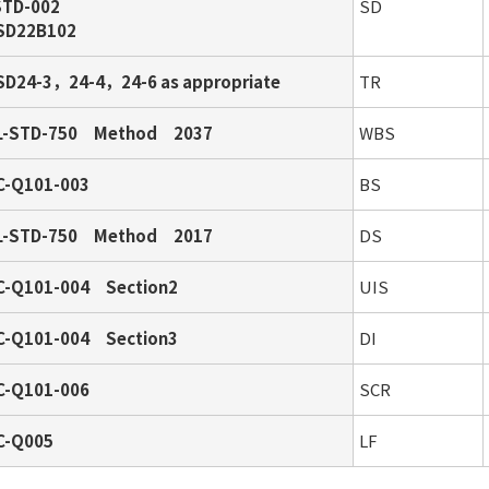
STD-002
SD
SD22B102
SD24-3，24-4，24-6 as appropriate
TR
L-STD-750 Method 2037
WBS
C-Q101-003
BS
L-STD-750 Method 2017
DS
C-Q101-004 Section2
UIS
C-Q101-004 Section3
DI
C-Q101-006
SCR
C-Q005
LF