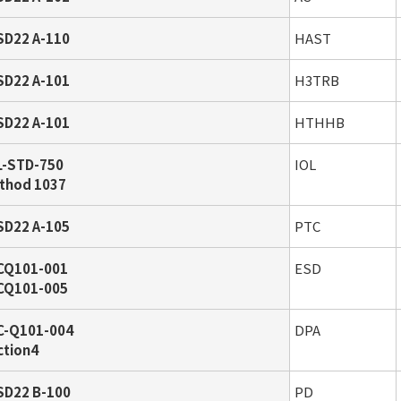
SD22 A-110
HAST
SD22 A-101
H3TRB
SD22 A-101
HTHHB
L-STD-750
IOL
thod 1037
SD22 A-105
PTC
CQ101-001
ESD
CQ101-005
C-Q101-004
DPA
ction4
SD22 B-100
PD