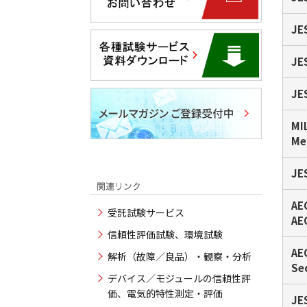
JE
JE
JE
MI
Me
JE
AE
受託試験サービス
AE
信頼性評価試験、環境試験
AE
解析（故障／良品）・観察・分析
Se
デバイス／モジュールの信頼性評
価、電気的特性測定・評価
JE