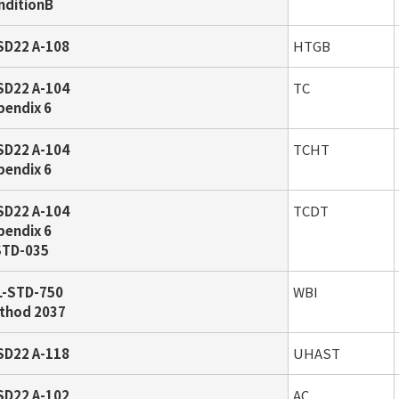
nditionB
SD22 A-108
HTGB
SD22 A-104
TC
pendix 6
SD22 A-104
TCHT
pendix 6
SD22 A-104
TCDT
pendix 6
STD-035
L-STD-750
WBI
thod 2037
SD22 A-118
UHAST
SD22 A-102
AC