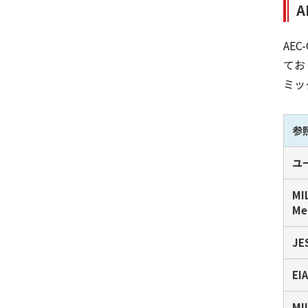
AE
てお
ミッ
参
ユ
MI
Me
JE
EI
MI