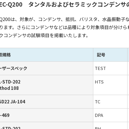
AEC-Q200 タンタルおよびセラミックコンデン
C-Q200は、対象が、コンデンサ、抵抗、バリスタ、水晶振動
ります。さらにコンデンサなどは品種により対象項目が分けら
クコンデンサの試験項目を掲載いたします。
照規格
記号
ーザースペック
TEST
L-STD-202
HTS
thod 108
SD22 JA-104
TC
A-469
DPA
L-STD-202
BH