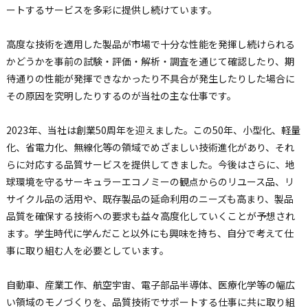
ートするサービスを多彩に提供し続けています。
高度な技術を適用した製品が市場で十分な性能を発揮し続けられる
かどうかを事前の試験・評価・解析・調査を通じて確認したり、期
待通りの性能が発揮できなかったり不具合が発生したりした場合に
その原因を究明したりするのが当社の主な仕事です。
2023年、当社は創業50周年を迎えました。この50年、小型化、軽量
化、省電力化、無線化等の領域でめざましい技術進化があり、それ
らに対応する品質サービスを提供してきました。今後はさらに、地
球環境を守るサーキュラーエコノミーの観点からのリユース品、リ
サイクル品の活用や、既存製品の延命利用のニーズも高まり、製品
品質を確保する技術への要求も益々高度化していくことが予想され
ます。学生時代に学んだこと以外にも興味を持ち、自分で考えて仕
事に取り組む人を必要としています。
自動車、産業工作、航空宇宙、電子部品半導体、医療化学等の幅広
い領域のモノづくりを、品質技術でサポートする仕事に共に取り組