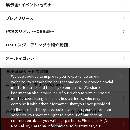
展示会・イベント・セミナー
プレスリリース
現場のリアル ～OEG流～
OKIエンジニアリングの紹介動画
メールマガジン
各種試験サービス資料
We use cookies to improve your experience on our
website, to personalize content and ads, to provide social
＃OKIエンジニアリングのSNS
media features and to analyze our traffic. We share
information about your use of our website with our social
サイトマップ
media, advertising and analytics partners, who may
combine it with other information that you have provided
to them or that they have collected from your use of their
OKIホーム
GLOBAL SITE
services. You have the right to opt out of our sharing
information about you with our partners. Please click [Do
お問い合わせ
Not Sell My Personal Information] to customize your