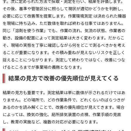
す。次に定められた方法で採取・測定を行い、結果を評価します。
その後、基準や管理区分に照らして現状が適切かどうかを判断し、
必要に応じて改善策を提案します。作業環境測定 は決められた機器
を現場に持ち込み、ただ数値を取れば終わる仕事ではありません。
同じ「溶剤を使う作業」でも、作業の流れ、気流の状態、作業者の
動き、設備の配置によって測定結果は大きく変わります。だからこ
そ、現場の実態を丁寧に確認しながら何をどこで測るべきかを考え
ることが重要になります。その積み重ねが見えないリスクを正しく
捉えることにつながります。測定して終わりではなく、改善につな
げるところまでが事業場の義務となります。
結果の見方で改善の優先順位が見えてくる
結果の見方も重要です。測定結果は単に数値が示されるだけではあ
りません。どの場所で、どの作業条件で、どれくらいのばらつきが
あるのかを読み解くことで、改善の優先順位が見えてきます。場合
によっては、換気の強化、局所排気装置の点検、作業手順の見直
し、教育の実施など、複数の対応が必要になります。