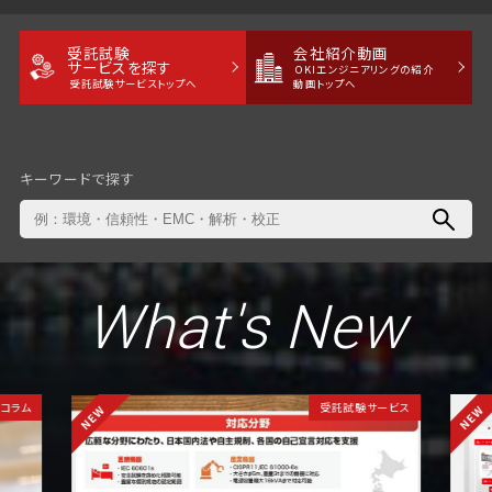
受託試験
会社紹介動画
サービスを探す
OKIエンジニアリングの紹介
受託試験サービストップへ
動画トップへ
キーワードで探す
What's New
コラム
受託試験サービス