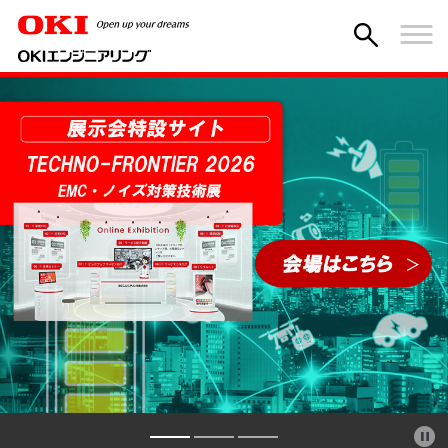
OEGメールマガジン購読者募集中
採用情報
パンフレット掲載中 >
購読登録はこちら >