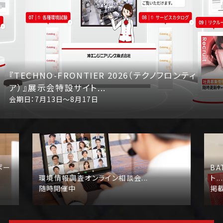
『TECHNO-FRONTIER 2026（テクノフロンティ
ア）』展示会特設サイト
会期日：7月13日～8月17日
ポー
BA
環境情報調査オンライン相談会
ト
随時開催中
掲載