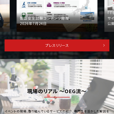
『T
説
製品安全試験コンテンツ開設
サイ
2026年7月24日
公
プレスリリース
現場のリアル ～OEG流～
イベントの現場、取り組んでいるサービスの紹介、専門性を活かした解説を