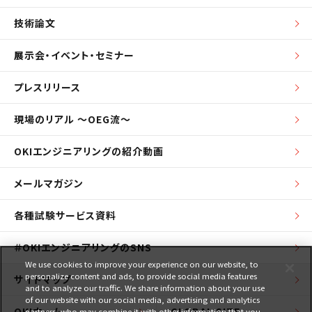
技術論文
展示会・イベント・セミナー
プレスリリース
現場のリアル ～OEG流～
OKIエンジニアリングの紹介動画
メールマガジン
各種試験サービス資料
＃OKIエンジニアリングのSNS
We use cookies to improve your experience on our website, to
personalize content and ads, to provide social media features
サイトマップ
and to analyze our traffic. We share information about your use
of our website with our social media, advertising and analytics
OKIホーム
GLOBAL SITE
partners, who may combine it with other information that you