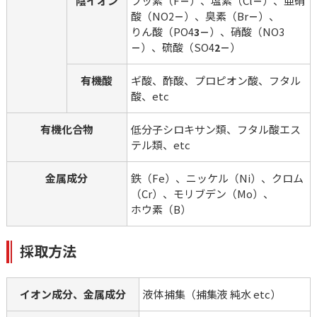
陰イオン
フッ素（F
）、塩素（Cl
）、亜硝
－
－
酸（NO
）、臭素（Br
）、
2
－
－
りん酸（PO
）、硝酸（NO
4
3－
3
）、硫酸（SO
）
－
4
2－
有機酸
ギ酸、酢酸、プロピオン酸、フタル
酸、etc
有機化合物
低分子シロキサン類、フタル酸エス
テル類、etc
金属成分
鉄（Fe）、ニッケル（Ni）、クロム
（Cr）、モリブデン（Mo）、
ホウ素（B）
採取方法
イオン成分、金属成分
液体捕集（捕集液 純水 etc）