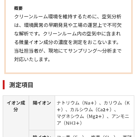
概要
クリーンルーム環境を維持するために、空気分析
は、環境異常の早期発見や工場の運営上で不可欠
な解析です。クリーンルーム内の空気中に含まれ
る微量イオン成分の濃度を測定をおこないます。
当社担当者が、現地にてサンプリング～分析まで
対応いたします。
測定項目
イオン成
陽イオン
ナトリウム（Na
）、カリウム（K
＋
分
）、カルシウム（Ca
）、
＋
2＋
マグネシウム（Mg
）、アンモニ
2＋
ア（NH
）
3
＋