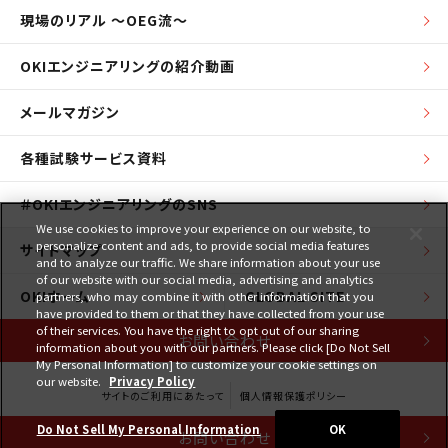
現場のリアル ～OEG流～
OKIエンジニアリングの紹介動画
メールマガジン
各種試験サービス資料
＃OKIエンジニアリングのSNS
We use cookies to improve your experience on our website, to
personalize content and ads, to provide social media features
サイトマップ
and to analyze our traffic. We share information about your use
of our website with our social media, advertising and analytics
OKIホーム
GLOBAL SITE
partners, who may combine it with other information that you
have provided to them or that they have collected from your use
of their services. You have the right to opt out of our sharing
お問い合わせ
information about you with our partners. Please click [Do Not Sell
My Personal Information] to customize your cookie settings on
our website.
Privacy Policy
サイトのご利用にあたって
個人情報保護ポリシー
Do Not Sell My Personal Information
OK
お問い合わせ
Copyright © 1997-2026 Oki Engineering Co., Ltd. All Rights Reserved.