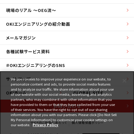
現場のリアル ～OEG流～
OKIエンジニアリングの紹介動画
メールマガジン
各種試験サービス資料
＃OKIエンジニアリングのSNS
サイトマップ
We use cookies to improve your experience on our website, to
personalize content and ads, to provide social media features
and to analyze our traffic. We share information about your use
OKIホーム
GLOBAL SITE
of our website with our social media, advertising and analytics
partners, who may combine it with other information that you
have provided to them or that they have collected from your use
お問い合わせ
of their services. You have the right to opt out of our sharing
information about you with our partners. Please click [Do Not Sell
My Personal Information] to customize your cookie settings on
サイトのご利用にあたって
個人情報保護ポリシー
our website.
Privacy Policy