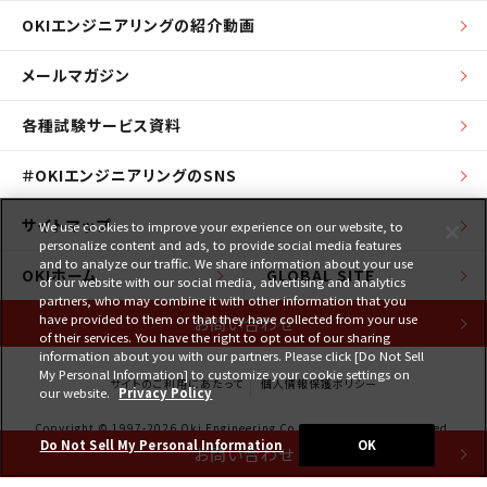
OKIエンジニアリングの紹介動画
メールマガジン
各種試験サービス資料
＃OKIエンジニアリングのSNS
サイトマップ
We use cookies to improve your experience on our website, to
personalize content and ads, to provide social media features
and to analyze our traffic. We share information about your use
OKIホーム
GLOBAL SITE
of our website with our social media, advertising and analytics
partners, who may combine it with other information that you
have provided to them or that they have collected from your use
お問い合わせ
of their services. You have the right to opt out of our sharing
information about you with our partners. Please click [Do Not Sell
My Personal Information] to customize your cookie settings on
サイトのご利用にあたって
個人情報保護ポリシー
our website.
Privacy Policy
Copyright © 1997-2026 Oki Engineering Co., Ltd. All Rights Reserved.
Do Not Sell My Personal Information
OK
お問い合わせ