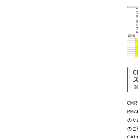
C
CM
RMA
のた
のご
OK