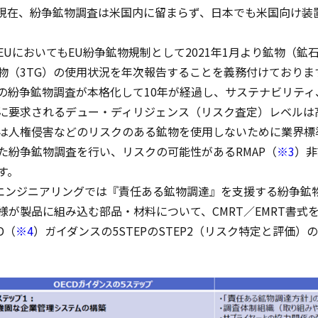
現在、紛争鉱物調査は米国内に留まらず、日本でも米国向け装
。
EUにおいてもEU紛争鉱物規制として2021年1月より鉱物（
物（3TG）の使用状況を年次報告することを義務付けておりま
Gの紛争鉱物調査が本格化して10年が経過し、サステナビリティ
に要求されるデュー・ディリジェンス（リスク査定）レベルは
は人権侵害などのリスクのある鉱物を使用しないために業界標準
た紛争鉱物調査を行い、リスクの可能性があるRMAP（
※3
）非
す。
Iエンジニアリングでは『責任ある鉱物調達』を支援する紛争鉱
様が製品に組み込む部品・材料について、CMRT／EMRT書式
D（
※4
）ガイダンスの5STEPのSTEP2（リスク特定と評価