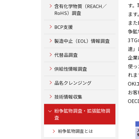
す。
含有化学物質（REACH／
RoHS）調査
ます
また
BCP支援
争鉱
3T
製造中止（EOL）情報調査
達」
代替品調査
企業
使っ
供給性情報調査
れま
品名クレンジング
OK
お客
技術情報収集
OEC
紛争鉱物調査・拡張鉱物調
査
紛争鉱物調査とは