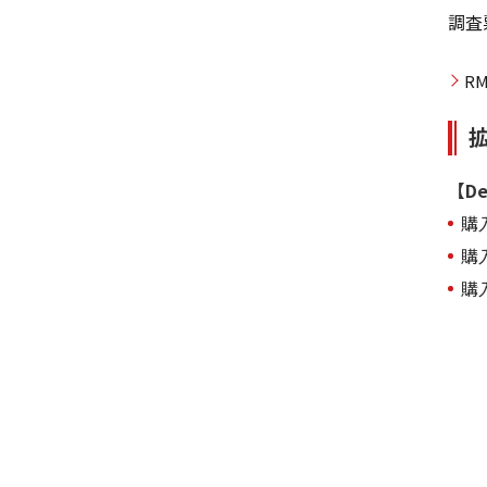
調査
R
拡
【De
購
購
購