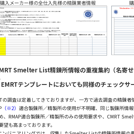
購入メーカー様の全仕入先様の精錬業者情報
購
MRT Smelter List精錬所情報の重複集約（
ス
※EMRTテンプレートにおいても同様のチェックサ
RTの調査は定着してきておりますが、一方で過去調査の精錬者
P
（※2）
適合製錬所／精製所の使用が不明確、同じ製錬所情報
め、RMAP適合製錬所／精製所のみの使用要求や、CMRT Smelt
要望も高まっております。
Iエンジニアリングでは、収集したSmelter Listの精錬所情