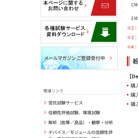
CM
3
EM
※2：
※3：
※4：
紛
【De
購
購
受託試験サービス
購
信頼性評価試験、環境試験
解析（故障／良品）・観察・分析
デバイス／モジュールの信頼性評