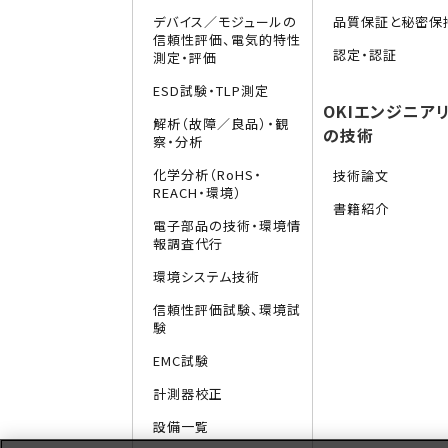
デバイス／モジュールの
品質保証と秘密保
信頼性評価、電気的特性
認定・認証
測定・評価
ESD試験・TLP測定
OKIエンジニア
解析（故障／良品）・観
の技術
察・分析
化学分析（RoHS・
技術論文
REACH・環境）
書籍紹介
電子部品の技術・環境情
報調査代行
環境システム技術
信頼性評価試験、環境試
験
EMC試験
計測器校正
設備一覧