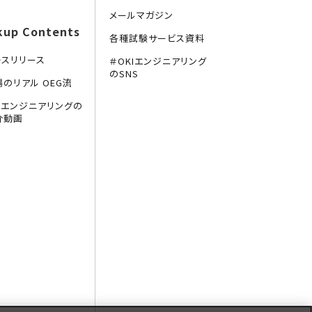
メールマガジン
kup Contents
各種試験サービス資料
レスリリース
＃OKIエンジニアリング
のSNS
場のリアル OEG流
KIエンジニアリングの
介動画