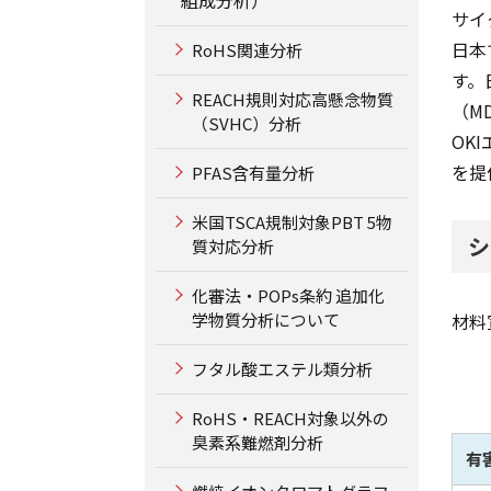
サイ
日本
RoHS関連分析
す。
REACH規則対応高懸念物質
（M
（SVHC）分析
OK
を提
PFAS含有量分析
米国TSCA規制対象PBT 5物
シ
質対応分析
化審法・POPs条約 追加化
学物質分析について
材料
フタル酸エステル類分析
RoHS・REACH対象以外の
臭素系難燃剤分析
有