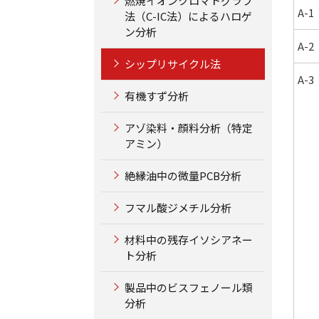
燃焼イオンクロマトグラフ
A-1
法（C-IC法）によるハロゲ
ン分析
A-2
シップリサイクル法
A-3
有機すず分析
アゾ染料・顔料分析（特定
アミン）
絶縁油中の微量PCB分析
フマル酸ジメチル分析
材料中の残存イソシアネー
ト分析
製品中のビスフェノール類
分析