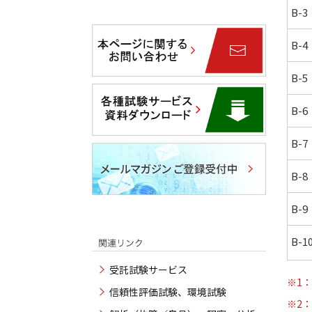
B-3
B-4
B-5
B-6
B-7
B-8
B-9
B-1
受託試験サービス
※1：
信頼性評価試験、環境試験
※2：