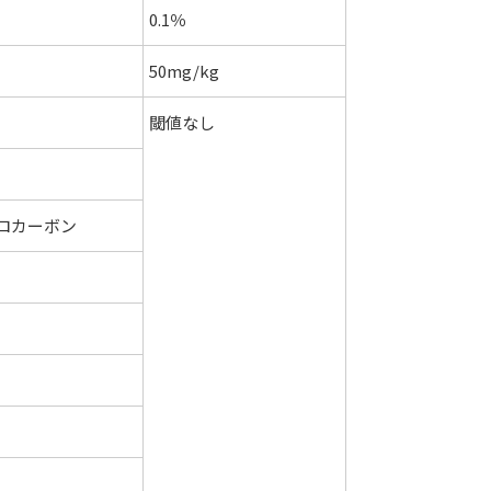
0.1％
50mg/kg
閾値なし
ロカーボン