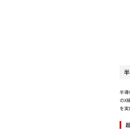
半
半導
のX
を実