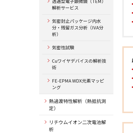
透過型電子顕微鏡（TEM）
解析サービス
気密封止パッケージ内水
分・残留ガス分析（IVA分
析）
気密性試験
Cuワイヤデバイスの解析技
術
FE-EPMA WDX元素マッピ
ング
熱過渡特性解析（熱抵抗測
定）
リチウムイオン二次電池解
析