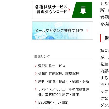
せた
所）
境界
を検
超音
が、
発生
受託試験サービス
内部
信頼性評価試験、環境試験
する
解析（故障／良品）・観察・分析
折と
デバイス／モジュールの信頼性評
ップ
価、電気的特性測定・評価
クな
ESD試験・TLP測定
ダン