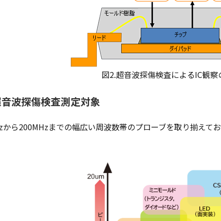
図2.超音波探傷検査によるIC観
超音波探傷検査測定対象
Hzから200MHzまでの幅広い周波数帯のプローブを取り揃え
。