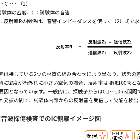
・C ･･･ （1）
試験体の密度、C：試験体の音速
に反射率Rの関係は、音響インピーダンスを使って（2）式で求
率は接している2つの材質の組み合わせにより異なり、状態の
特に密度が桁外れに小さい空気の場合、反射率はほぼ100％と
要因となっています。一般的に、探触子からは0.1～10ms間
と発振の間で、試験体内部からの反射音を受信して欠陥を検出
超音波探傷検査でのIC観察イメージ図