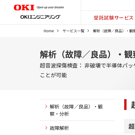
受託試験サービス
Home
サービス一覧
解析（故障／良品）・観
解析（故障／良品）・観
超音波探傷検査： 非破壊で半導体パ
ことが可能
解析（故障／良品）・観
察・分析
超
故障解析