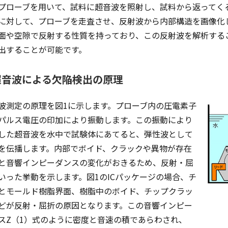
プローブを用いて、試料に超音波を照射し、試料から返ってく
に対して、プローブを走査させ、反射波から内部構造を画像化
面や空隙で反射する性質を持っており、この反射波を解析する
出することが可能です。
超音波による欠陥検出の原理
波測定の原理を図1に示します。プローブ内の圧電素子
パルス電圧の印加により振動します。この振動により
した超音波を水中で試験体にあてると、弾性波として
を伝播します。内部でボイド、クラックや異物が存在
と音響インピーダンスの変化がおきるため、反射・屈
いった挙動を示します。図1のICパッケージの場合、チ
とモールド樹脂界面、樹脂中のボイド、チップクラッ
どが反射・屈折の原因となります。この音響インピー
スZ（1）式のように密度と音速の積であらわされ、