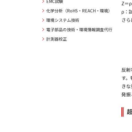
EMC試験
Z＝ρ
化学分析（RoHS・REACH・環境）
ρ：
さら
環境システム技術
電子部品の技術・環境情報調査代行
計測器校正
反射
す。
きな
発振