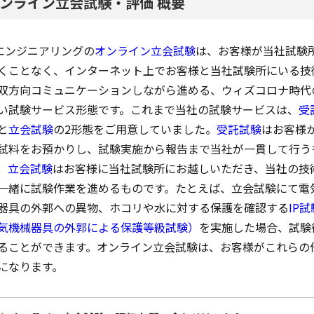
ンライン立会試験・評価 概要
Iエンジニアリングの
オンライン立会試験
は、お客様が当社試験
くことなく、インターネット上でお客様と当社試験所にいる技
双方向コミュニケーションしながら進める、ウィズコロナ時代
い試験サービス形態です。これまで当社の試験サービスは、
受
と
立会試験
の2形態をご用意していました。
受託試験
はお客様
試料をお預かりし、試験実施から報告まで当社が一貫して行う
、
立会試験
はお客様に当社試験所にお越しいただき、当社の技
一緒に試験作業を進めるものです。たとえば、立会試験にて電
器具の外郭への異物、ホコリや水に対する保護を確認する
IP試
気機械器具の外郭による保護等級試験）
を実施した場合、試験
ることができます。オンライン立会試験は、お客様がこれらの
になります。