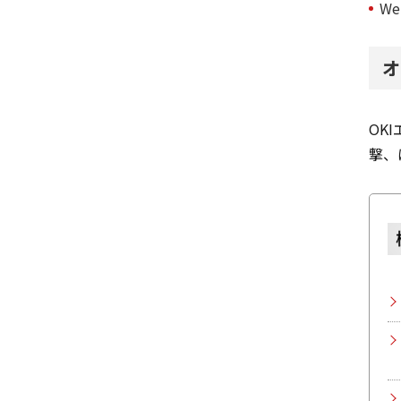
W
オ
OK
撃、