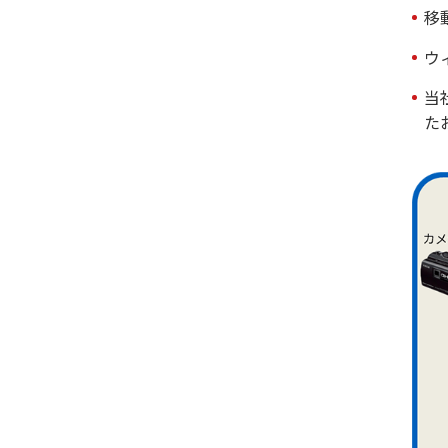
移
ウ
当
た