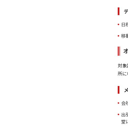
日
移
対象
所に
会
出
堂