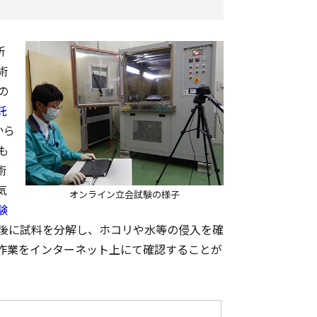
所
術
の
託
から
も
術
気
オンライン立会試験の様子
験
後に試料を分解し、ホコリや水等の侵入を確
作業をインターネット上にて確認することが