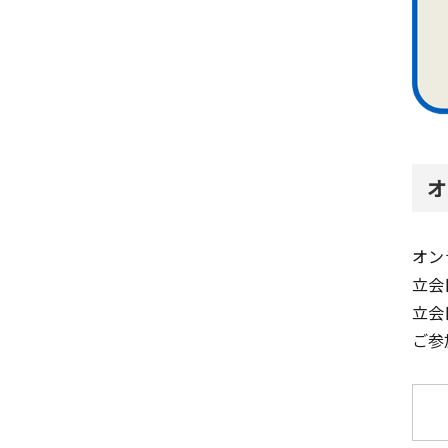
オ
オン
立会
立会
ご参