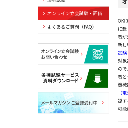
オ
オンライン立会試験・評価
OK
よくあるご質問（FAQ）
に赴
者が
新し
試験
対象
ので
者と
機械
（電
認す
可能