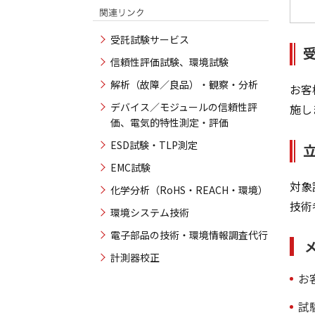
受託試験サービス
信頼性評価試験、環境試験
解析（故障／良品）・観察・分析
お客
デバイス／モジュールの信頼性評
施し
価、電気的特性測定・評価
ESD試験・TLP測定
EMC試験
対象
化学分析（RoHS・REACH・環境）
技術
環境システム技術
電子部品の技術・環境情報調査代行
計測器校正
お
試