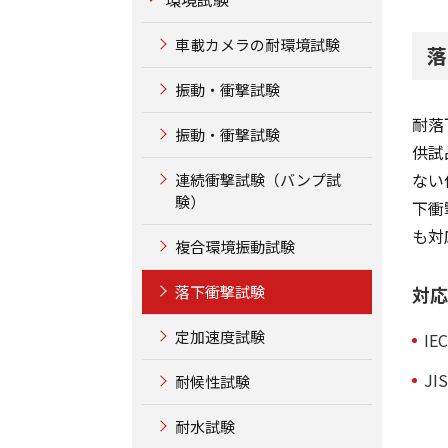
車載カメラの耐環境試験
落
振動・衝撃試験
耐落
振動・衝撃試験
供試
ない
連続衝撃試験（バンプ試
験）
下衝
も対
複合環境振動試験
落下衝撃試験
対応
定加速度試験
IE
JIS
耐候性試験
耐水試験