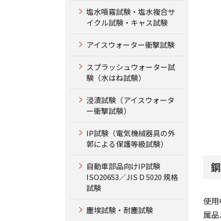
塩水噴霧試験・塩水複合サ
イクル試験・キャス試験
アイスウォーター衝撃試験
スプラッシュウォーター試
験（水はね試験）
浸漬試験（アイスウォータ
ー衝撃試験）
IP試験（電気機械器具の外
郭による保護等級試験）
鋼
自動車部品向けIP試験
ISO20653／JIS D 5020 規格
試験
使用
塵埃試験・耐塵試験
属品