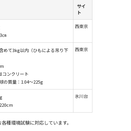
サイ
ト
西東京
㎏
3㎝
西東京
含めて3kg以内（ひもによる吊り下
cm
又はコンクリート
質量：1.04～225g
氷川台
g
20cm
な各種環境試験に対応しています。