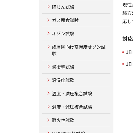
現性
降じん試験
験方
ガス腐食試験
応し
オゾン試験
対応
成層圏向け高濃度オゾン試
JE
験
JE
熱衝撃試験
温湿度試験
温度・減圧複合試験
温度・減圧複合試験
耐火性試験