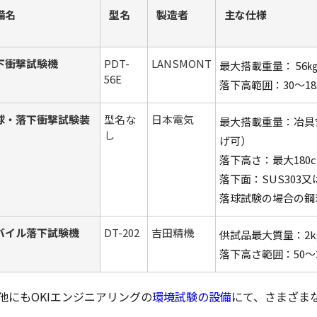
備名
型名
製造者
主な仕様
下衝撃試験機
PDT-
LANSMONT
最大搭載重量： 56
56E
落下高範囲：30～18
球・落下衝撃試験装
型名な
日本電気
最大搭載重量：冶具
し
げ可）
落下高さ：最大180
落下面：SUS303
落球試験の場合の鋼球の
バイル落下試験機
DT-202
吉田精機
供試品最大質量：2k
落下高さ範囲：50～2
他にもOKIエンジニアリングの
環境試験の設備
にて、さまざま