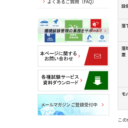
よくあるご質問（FAQ）
設
落
落
置
モ
この