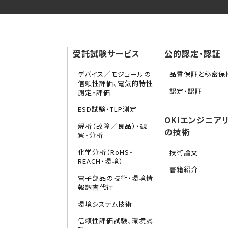
受託試験サービス
公的認定・認証
デバイス／モジュールの
品質保証と秘密保
信頼性評価、電気的特性
認定・認証
測定・評価
ESD試験・TLP測定
OKIエンジニア
解析（故障／良品）・観
の技術
察・分析
化学分析（RoHS・
技術論文
REACH・環境）
書籍紹介
電子部品の技術・環境情
報調査代行
環境システム技術
信頼性評価試験、環境試