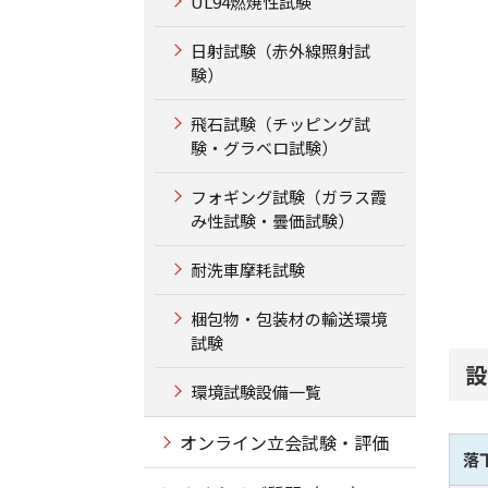
UL94燃焼性試験
日射試験（赤外線照射試
験）
飛石試験（チッピング試
験・グラベロ試験）
フォギング試験（ガラス霞
み性試験・曇価試験）
耐洗車摩耗試験
梱包物・包装材の輸送環境
試験
設
環境試験設備一覧
オンライン立会試験・評価
落