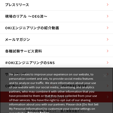
プレスリリース
現場のリアル ～OEG流～
OKIエンジニアリングの紹介動画
メールマガジン
各種試験サービス資料
＃OKIエンジニアリングのSNS
サイトマップ
We use cookies to improve your experience on our website, to
personalize content and ads, to provide social media features
and to analyze our traffic. We share information about your use
OKIホーム
GLOBAL SITE
of our website with our social media, advertising and analytics
partners, who may combine it with other information that you
have provided to them or that they have collected from your use
お問い合わせ
of their services. You have the right to opt out of our sharing
information about you with our partners. Please click [Do Not Sell
My Personal Information] to customize your cookie settings on
サイトのご利用にあたって
個人情報保護ポリシー
our website.
Privacy Policy