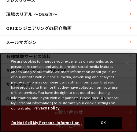
現場のリアル ～OEG流～
OKIエンジニアリングの紹介動画
メールマガジン
各種試験サービス資料
We use cookies to improve your experience on our website, to
personalize content and ads, to provide social media features
＃OKIエンジニアリングのSNS
and to analyze our traffic. We share information about your use
of our website with our social media, advertising and analytics
partners, who may combine it with other information that you
サイトマップ
have provided to them or that they have collected from your use
of their services. You have the right to opt out of our sharing
information about you with our partners. Please click [Do Not Sell
OKIホーム
GLOBAL SITE
My Personal Information] to customize your cookie settings on
our website.
Privacy Policy
お問い合わせ
Do Not Sell My Personal Information
OK
お問い合わせ
サイトのご利用にあたって
個人情報保護ポリシー