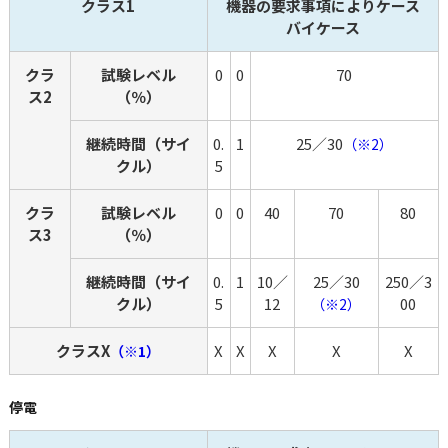
クラス1
機器の要求事項によりケース
バイケース
クラ
試験レベル
0
0
70
ス2
（％）
継続時間（サイ
0.
1
25／30
（※2）
クル）
5
クラ
試験レベル
0
0
40
70
80
ス3
（％）
継続時間（サイ
0.
1
10／
25／30
250／3
クル）
5
12
00
（※2）
クラスX
X
X
X
X
X
（※1）
停電