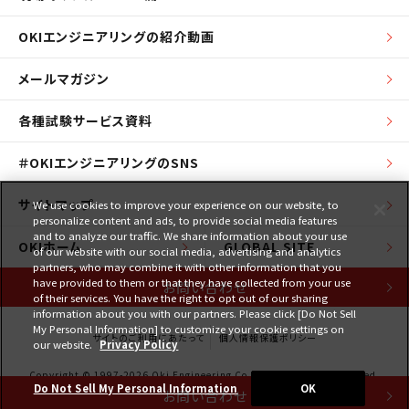
OKIエンジニアリングの紹介動画
メールマガジン
各種試験サービス資料
＃OKIエンジニアリングのSNS
サイトマップ
We use cookies to improve your experience on our website, to
personalize content and ads, to provide social media features
and to analyze our traffic. We share information about your use
OKIホーム
GLOBAL SITE
of our website with our social media, advertising and analytics
partners, who may combine it with other information that you
have provided to them or that they have collected from your use
お問い合わせ
of their services. You have the right to opt out of our sharing
information about you with our partners. Please click [Do Not Sell
My Personal Information] to customize your cookie settings on
サイトのご利用にあたって
個人情報保護ポリシー
our website.
Privacy Policy
Copyright © 1997-2026 Oki Engineering Co., Ltd. All Rights Reserved.
Do Not Sell My Personal Information
OK
お問い合わせ