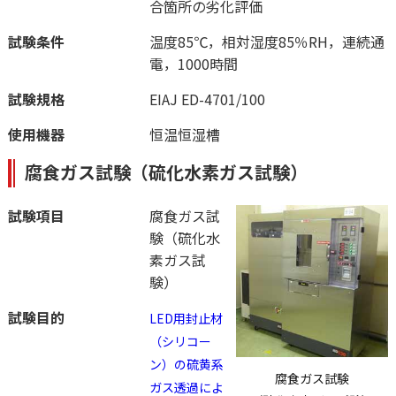
合箇所の劣化評価
試験条件
温度85℃，相対湿度85％RH，連続通
電，1000時間
試験規格
EIAJ ED-4701/100
使用機器
恒温恒湿槽
腐食ガス試験（硫化水素ガス試験）
試験項目
腐食ガス試
験（硫化水
素ガス試
験）
試験目的
LED用封止材
（シリコー
ン）の硫黄系
腐食ガス試験
ガス透過によ