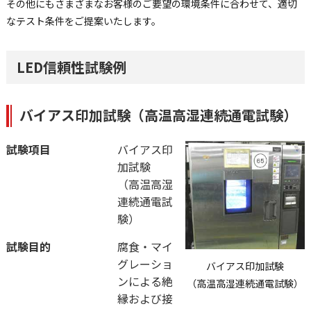
その他にもさまざまなお客様のご要望の環境条件に合わせて、適切
なテスト条件をご提案いたします。
LED信頼性試験例
バイアス印加試験（高温高湿連続通電試験）
試験項目
バイアス印
加試験
（高温高湿
連続通電試
験）
試験目的
腐食・マイ
グレーショ
バイアス印加試験
ンによる絶
（高温高湿連続通電試験）
縁および接