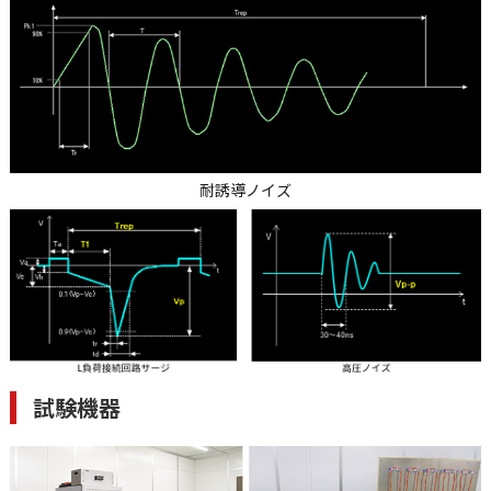
耐誘導ノイズ
試験機器