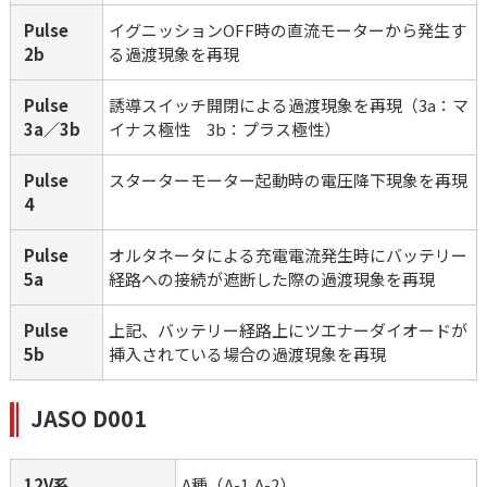
Pulse　
イグニッションOFF時の直流モーターから発生す
2b
る過渡現象を再現
Pulse　
誘導スイッチ開閉による過渡現象を再現（3a：マ
3a／3b
イナス極性　3b：プラス極性）
Pulse　
スターターモーター起動時の電圧降下現象を再現
4
Pulse　
オルタネータによる充電電流発生時にバッテリー
5a
経路への接続が遮断した際の過渡現象を再現
Pulse　
上記、バッテリー経路上にツエナーダイオードが
5b
挿入されている場合の過渡現象を再現
JASO D001
12V系
A種（A-1,A-2）