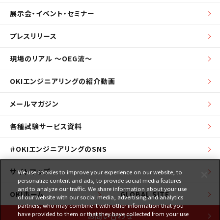
展示会・イベント・セミナー
プレスリリース
現場のリアル ～OEG流～
OKIエンジニアリングの紹介動画
メールマガジン
各種試験サービス資料
＃OKIエンジニアリングのSNS
サイトマップ
We use cookies to improve your experience on our website, to
personalize content and ads, to provide social media features
and to analyze our traffic. We share information about your use
OKIホーム
GLOBAL SITE
of our website with our social media, advertising and analytics
partners, who may combine it with other information that you
have provided to them or that they have collected from your use
お問い合わせ