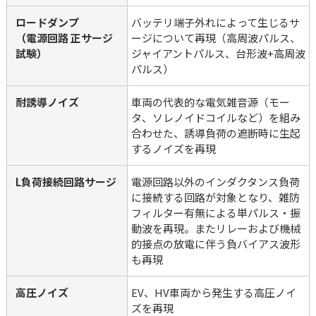
ロードダンプ
バッテリ端子外れによって生じるサ
（電源回路 正サージ
ージについて再現（高周波パルス、
試験）
ジャイアントパルス、台形波+高周波
パルス）
耐誘導ノイズ
車両の代表的な電気雑音源（モー
タ、ソレノイドコイルなど）を組み
合わせた、誘導負荷の遮断時に生起
するノイズを再現
L負荷接続回路サージ
電源回路以外のインダクタンス負荷
に接続する回路が対象となり、雑防
フィルター有無による単パルス・振
動波を再現。またリレーおよび機械
的接点の放電に伴う負バイアス波形
も再現
高圧ノイズ
EV、HV車両から発生する高圧ノイ
ズを再現