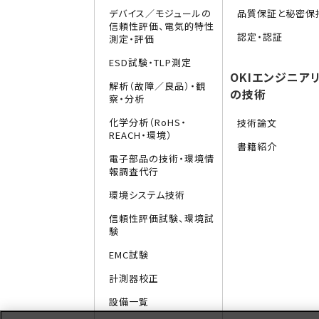
デバイス／モジュールの
品質保証と秘密保
信頼性評価、電気的特性
認定・認証
測定・評価
ESD試験・TLP測定
OKIエンジニア
解析（故障／良品）・観
の技術
察・分析
化学分析（RoHS・
技術論文
REACH・環境）
書籍紹介
電子部品の技術・環境情
報調査代行
環境システム技術
信頼性評価試験、環境試
験
EMC試験
計測器校正
設備一覧