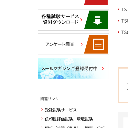
TS
TS
TS
受託試験サービス
信頼性評価試験、環境試験
解析（故障／良品）・観察・分析