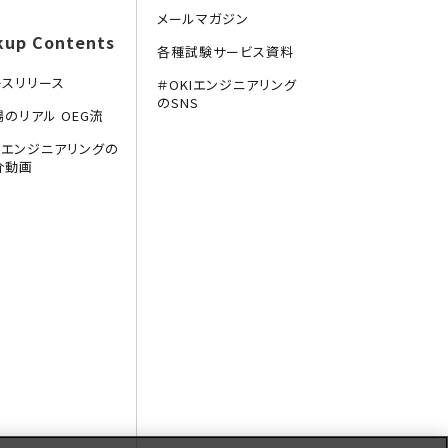
メールマガジン
kup Contents
各種試験サービス資料
レスリリース
＃OKIエンジニアリング
のSNS
場のリアル OEG流
KIエンジニアリングの
介動画