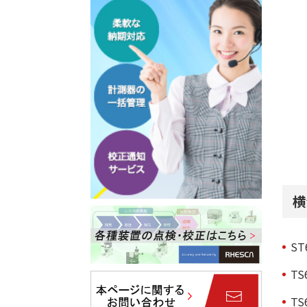
横
ST
TS
TS