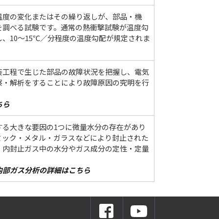
温度の変化またはその繰り返しが、部品・機
を調べる試験です。通常の熱衝撃試験が温度勾
、10～15℃／分程度の温度勾配が規定されま
装工程で生じた部品の故障状況を把握し、電気
察・解析をすることにより故障原因の究明を行
ちら
する大きな要因の1つに微量水分の存在があり
ミック・メタル・ガラスなどにより封止された
）内封止ガス中の水分やガス成分の定性・定量
内部ガス分析の詳細はこちら