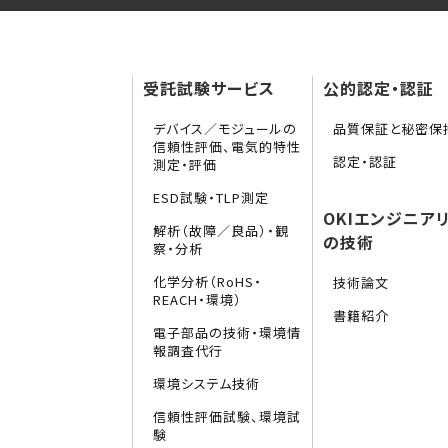
受託試験サービス
公的認定・認証
デバイス／モジュールの
品質保証と秘密保
信頼性評価、電気的特性
認定・認証
測定・評価
ESD試験・TLP測定
OKIエンジニア
解析（故障／良品）・観
の技術
察・分析
化学分析（RoHS・
技術論文
REACH・環境）
書籍紹介
電子部品の技術・環境情
報調査代行
環境システム技術
信頼性評価試験、環境試
験