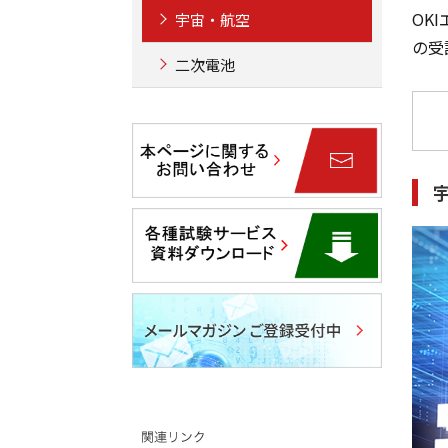
OK
宇宙・航空
の受
二次電池