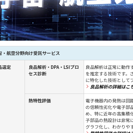
宙・航空分野向け受託サービス
品選定
良品解析・DPA・LSIプロ
良品解析は正常に動作
セス診断
を推定する技術です。さ
に特化した技術として
良品解析の詳細はこ
熱特性評価
電子機器内の発熱は回
の信頼性劣化や電子部
め、特に近年の高集積
子部品の熱設計は非常
グラフ化し、わかりや