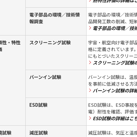
熱特性評価の詳細は
電子部品の環境／技術情
電子部品の環境／技術
報調査
品開発工数の削減、短
電子部品の環境／技
頼性・特性
スクリーニング試験
宇宙・航空向け電子部
価
格に定義されています。当社で
にもとづいたスクリー
スクリーニング試験
バーンイン試験
バーンイン試験は、温
を事前に低減させる方
バーンイン試験の詳
ESD試験
ESD試験は、ESD事
電）耐性を確認、評価
ESD試験の詳細はこ
境試験
減圧試験
減圧試験は、気圧と温