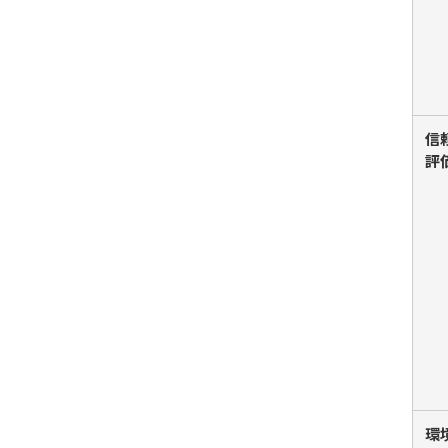
信
評
環