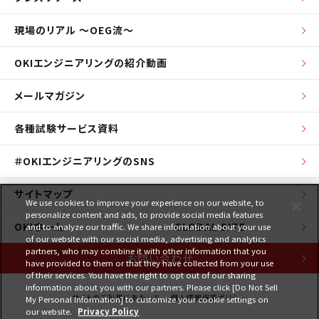
現場のリアル ～OEG流～
OKIエンジニアリングの紹介動画
メールマガジン
各種試験サービス資料
＃OKIエンジニアリングのSNS
サイトマップ
We use cookies to improve your experience on our website, to
personalize content and ads, to provide social media features
OKIホーム
GLOBAL SITE
and to analyze our traffic. We share information about your use
of our website with our social media, advertising and analytics
partners, who may combine it with other information that you
お問い合わせ
have provided to them or that they have collected from your use
of their services. You have the right to opt out of our sharing
information about you with our partners. Please click [Do Not Sell
サイトのご利用にあたって
個人情報保護ポリシー
My Personal Information] to customize your cookie settings on
our website.
Privacy Policy