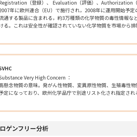
Registration（登録）、 Evaluation（評価）、Authorizati
2007年に欧州連合（EU）で施行され，2008年に運用開始
流通する製品に含まれる，約3万種類の化学物質の毒性情報な
ける。これは安全性が確認されていない化学物質を市場から排
SVHC
Substance Very High Concern ：
高懸念物質の意味。発がん性物質、変異原性物質、生殖毒性物
予定になっており、欧州化学品庁で別途リスト化され指定され
ロゲンフリー分析