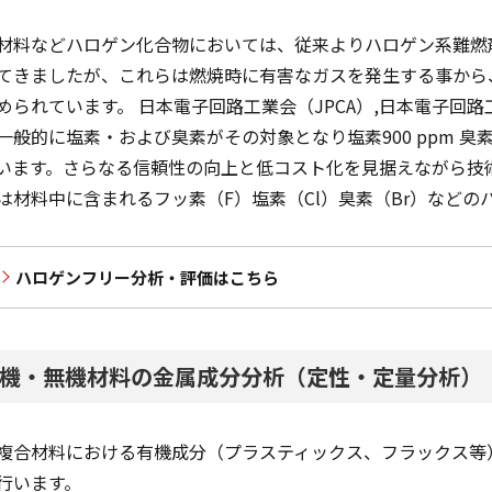
材料などハロゲン化合物においては、従来よりハロゲン系難燃
てきましたが、これらは燃焼時に有害なガスを発生する事から
められています。 日本電子回路工業会（JPCA）,日本電子回路工
一般的に塩素・および臭素がその対象となり塩素900 ppm 臭素 9
います。さらなる信頼性の向上と低コスト化を見据えながら技術
は材料中に含まれるフッ素（F）塩素（Cl）臭素（Br）など
ハロゲンフリー分析・評価はこちら
機・無機材料の金属成分分析（定性・定量分析）
複合材料における有機成分（プラスティックス、フラックス等
行います。