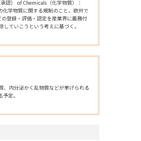
on（承認） of Chemicals（化学物質）：
予定の化学物質に関する規制のこと。欧州で
どの登録・評価・認定を産業界に義務付
除していこうという考えに基づく。
質、内分泌かく乱物質などが挙げられる
る予定。