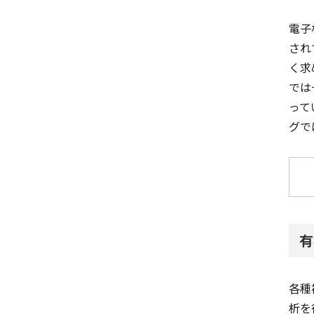
電子
され
く求
では
って
グで
有
各種
析を