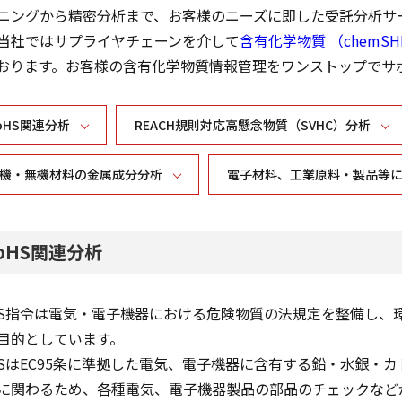
ニングから精密分析まで、お客様のニーズに即した受託分析サ
当社ではサプライヤチェーンを介して
含有化学物質 （chemS
おります。お客様の含有化学物質情報管理をワンストップでサ
oHS関連分析
REACH規則対応高懸念物質（SVHC）分析
機・無機材料の金属成分分析
電子材料、工業原料・製品等
oHS関連分析
HS指令は電気・電子機器における危険物質の法規定を整備し、
目的としています。
HSはEC95条に準拠した電気、電子機器に含有する鉛・水銀・
に関わるため、各種電気、電子機器製品の部品のチェックなどが