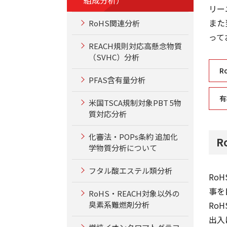
リー
また
RoHS関連分析
って
REACH規則対応高懸念物質
（SVHC）分析
R
PFAS含有量分析
有
米国TSCA規制対象PBT 5物
質対応分析
化審法・POPs条約 追加化
R
学物質分析について
フタル酸エステル類分析
Ro
事を
RoHS・REACH対象以外の
臭素系難燃剤分析
Ro
出入