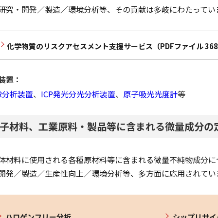
研究・開発／製造／環境分析等、その貢献は多岐にわたってい
化学物質のリスクアセスメント支援サービス（PDFファイル 368
装置：
IR分析装置
、
ICP発光分光分析装置
、
原子吸光光度計
等
子材料、工業原料・製品等に含まれる微量成分の
体材料に使用される各種原材料等に含まれる微量不純物成分に
開発／製造／生産性向上／環境分析等、多方面に応用されてい
ハロゲンフリー分析
シップリサイ