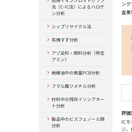
燃焼イオンクロマトグラフ
ング
法（C-IC法）によるハロゲ
査業
ン分析
シップリサイクル法
有機すず分析
アゾ染料・顔料分析（特定
アミン）
絶縁油中の微量PCB分析
フマル酸ジメチル分析
材料中の残存イソシアネー
ト分析
評価
製品中のビスフェノール類
IC
分析
ジ、