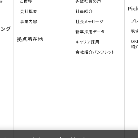
持
ご挨拶
先輩社員の声
Pic
会社概要
社員紹介
プ
事業内容
社長メッセージ
リング
現
新卒採用データ
拠点所在地
O
キャリア採用
紹
会社紹介パンフレット