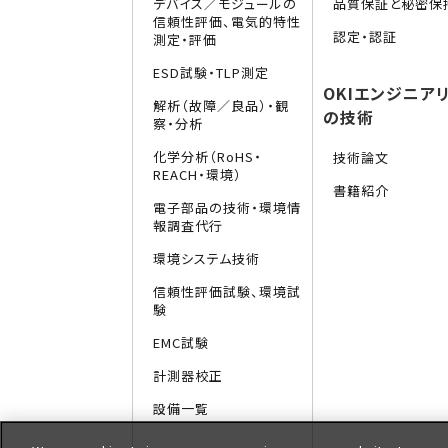
デバイス／モジュールの
品質保証と秘密保
信頼性評価、電気的特性
認定・認証
測定・評価
ESD試験・TLP測定
OKIエンジニア
解析（故障／良品）・観
の技術
察・分析
化学分析（RoHS・
技術論文
REACH・環境）
書籍紹介
電子部品の技術・環境情
報調査代行
環境システム技術
信頼性評価試験、環境試
験
EMC試験
計測器校正
設備一覧