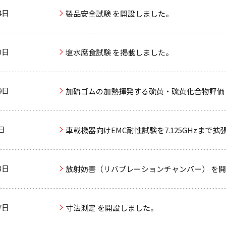
4日
製品安全試験 を開設しました。
0日
塩水腐食試験 を掲載しました。
9日
加硫ゴムの加熱揮発する硫黄・硫黄化合物評価（JI
日
車載機器向けEMC耐性試験を7.125GHzまで拡
3日
放射妨害（リバブレーションチャンバー） を
7日
寸法測定 を開設しました。