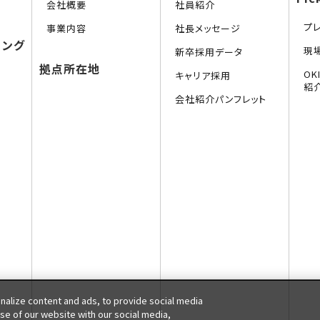
会社概要
社員紹介
プ
事業内容
社長メッセージ
リング
現
新卒採用データ
拠点所在地
O
キャリア採用
紹
会社紹介パンフレット
alize content and ads, to provide social media
use of our website with our social media,