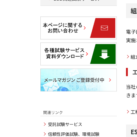
組
電子
実施
組
当社
きま
工
受託試験サービス
E
信頼性評価試験、環境試験