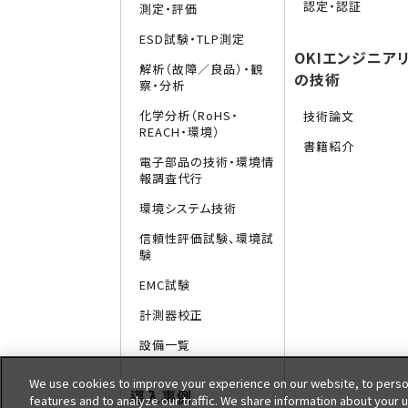
認定・認証
測定・評価
ESD試験・TLP測定
OKIエンジニア
解析（故障／良品）・観
の技術
察・分析
化学分析（RoHS・
技術論文
REACH・環境）
書籍紹介
電子部品の技術・環境情
報調査代行
環境システム技術
信頼性評価試験、環境試
験
EMC試験
計測器校正
設備一覧
We use cookies to improve your experience on our website, to person
導入事例
features and to analyze our traffic. We share information about your 