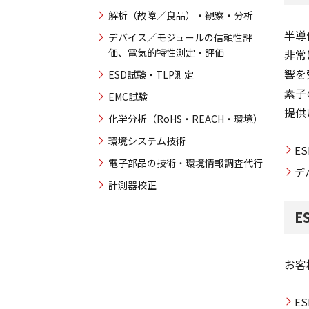
解析（故障／良品）・観察・分析
半導
デバイス／モジュールの信頼性評
価、電気的特性測定・評価
非常
響を
ESD試験・TLP測定
素子
EMC試験
提供
化学分析（RoHS・REACH・環境）
環境システム技術
E
電子部品の技術・環境情報調査代行
デ
計測器校正
E
お客
E