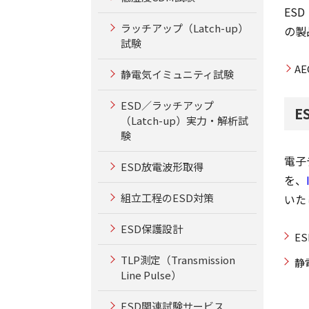
ES
ラッチアップ（Latch-up）
の製
試験
A
静電気イミュニティ試験
ESD／ラッチアップ
E
（Latch-up）実力・解析試
験
電子
ESD放電波形取得
を、
組立工程のESD対策
いた
ESD保護設計
E
TLP測定（Transmission
静
Line Pulse）
ESD関連試験サービス