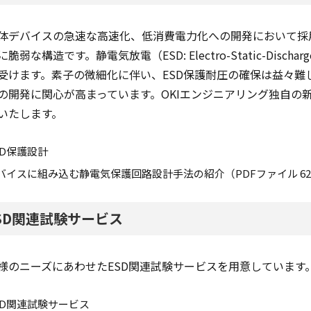
体デバイスの急速な高速化、低消費電力化への開発において採
に脆弱な構造です。静電気放電（ESD: Electro-Static-Di
受けます。素子の微細化に伴い、ESD保護耐圧の確保は益々難
の開発に関心が高まっています。OKIエンジニアリング独自の
いたします。
SD保護設計
バイスに組み込む静電気保護回路設計手法の紹介（PDFファイル 62
SD関連試験サービス
様のニーズにあわせたESD関連試験サービスを用意しています
SD関連試験サービス