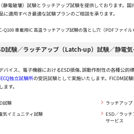
D（静電破壊）試験とラッチアップ試験を提供しております。国
品に適用すべき最適な試験プランのご相談を承ります。
EC-Q100 車載用IC 高温ラッチアップ試験の落とし穴（PDFファイル 6
SD試験／ラッチアップ（Latch-up）試験／静電
デバイス、電子機器におけるESD損傷､誤動作耐性の各種公的標準に
IECQ独立試験所
の受託試験として実施いたします。FICDM試
します。
SD試験
ラッチアップ（
電気イミュニティ試験
ESD／ラッチ
サービス