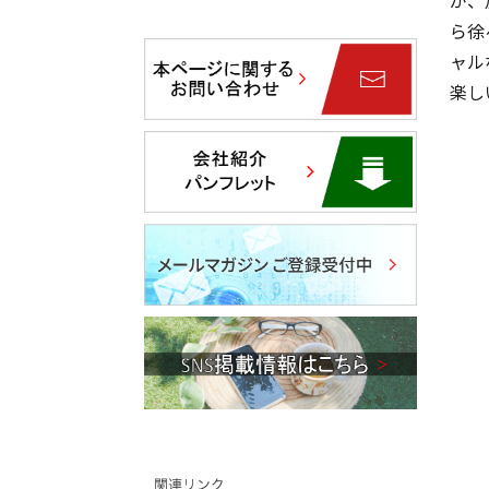
ら徐
ャル
楽し