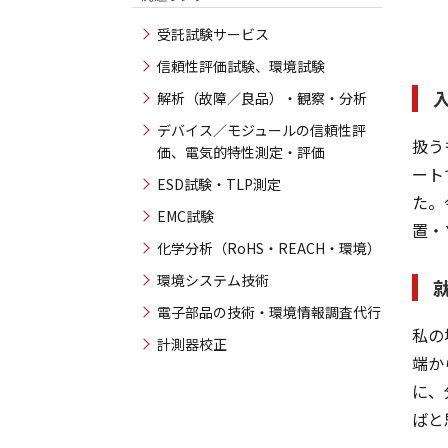
受託試験サービス
信頼性評価試験、環境試験
解析（故障／良品）・観察・分析
デバイス／モジュールの信頼性評
扱う
価、電気的特性測定・評価
ート
ESD試験・TLP測定
た。
EMC試験
置・
化学分析（RoHS・REACH・環境）
環境システム技術
電子部品の技術・環境情報調査代行
私の
計測器校正
端か
に、
ばと