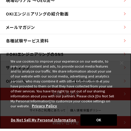
現場のリアル ～OEG流～
OKIエンジニアリングの紹介動画
メールマガジン
各種試験サービス資料
＃OKIエンジニアリングのSNS
We use cookies to improve your experience on our website, to
personalize content and ads, to provide social media features
サイトマップ
and to analyze our traffic. We share information about your use
of our website with our social media, advertising and analytics
OKIホーム
GLOBAL SITE
partners, who may combine it with other information that you
have provided to them or that they have collected from your use
of their services. You have the right to opt out of our sharing
お問い合わせ
information about you with our partners. Please click [Do Not Sell
My Personal Information] to customize your cookie settings on
our website.
Privacy Policy
サイトのご利用にあたって
個人情報保護ポリシー
Do Not Sell My Personal Information
OK
お問い合わせ
Copyright © 1997-2026 Oki Engineering Co., Ltd. All Rights Reserved.