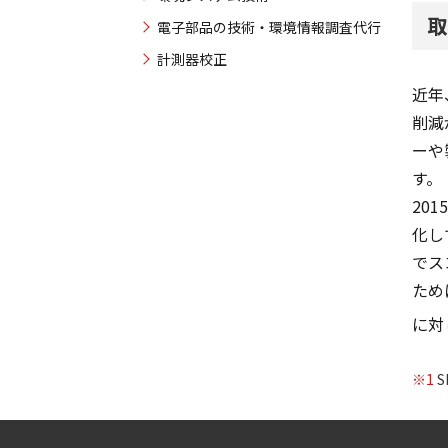
取
電子部品の技術・環境情報調査代行
計測器校正
近年
削減
ーや
す。
20
化し
でス
ため
に対
※1
S