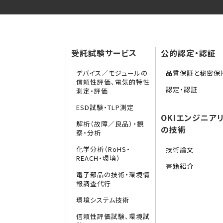
受託試験サービス
公的認定・認証
デバイス／モジュールの
品質保証と秘密保
信頼性評価、電気的特性
認定・認証
測定・評価
ESD試験・TLP測定
OKIエンジニア
解析（故障／良品）・観
の技術
察・分析
化学分析（RoHS・
技術論文
REACH・環境）
書籍紹介
電子部品の技術・環境情
報調査代行
環境システム技術
信頼性評価試験、環境試