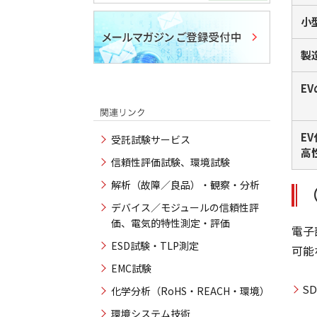
小
製
E
E
受託試験サービス
高
信頼性評価試験、環境試験
解析（故障／良品）・観察・分析
デバイス／モジュールの信頼性評
価、電気的特性測定・評価
電子
ESD試験・TLP測定
可能
EMC試験
S
化学分析（RoHS・REACH・環境）
環境システム技術