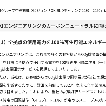
KIグループ中長期環境ビジョン「OKI環境チャレンジ2030／2050
KIエンジニアリングのカーボンニュートラルに向
（1）全拠点の使用電力を100%再生可能エネルギ
Iエンジニアリングは、これまで多くのお客様からCO
排出量の情
2
了を目標に全拠点で使用する電力を100％再生可能エネルギー化
O
排出量開示サービスを提供してまいりました。
2
たび、当社は、お客様からのCO
排出量の開示要求が当初の想
2
間を削減するために、計画を前倒して2023年度末に全事業拠
切り替えました。これにより、当社の試験評価サービスにおけ
ス算定の国際基準「GHGプロトコル」が定めるスコープ3のカ