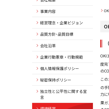
O
事業内容
経営理念・企業ビジョン
O
品質方針･品質目標
会社沿革
OK
企業行動憲章・行動規範
度完
個人情報保護ポリシー
のC
この
秘密保持ポリシー
の手
独立性と公平性に関する宣
力に
言
果ガ
環境経営