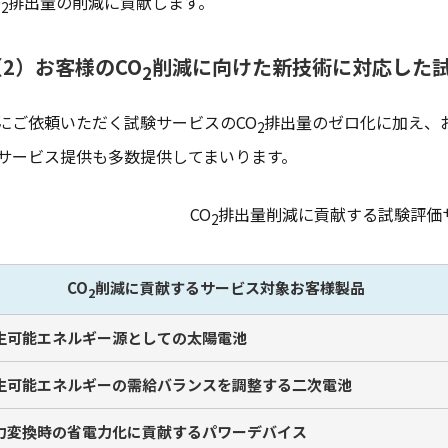
O
排出量の削減に貢献します。
2
（2）お客様のCO
削減に向けた新技術に対応した
2
にご依頼いただく試験サービスのCO
排出量のゼロ化に加え、
2
サービス提供も多数提供してまいります。
CO
排出量削減に貢献する試験評価
2
CO
削減に貢献するサービス対象お客様製品
2
生可能エネルギー源としての太陽電池
生可能エネルギーの需給バランスを調整する二次電池
力変換時の省電力化に貢献するパワーデバイス