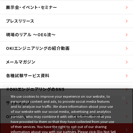
展示会・イベント・セミナー
プレスリリース
現場のリアル ～OEG流～
OKIエンジニアリングの紹介動画
メールマガジン
各種試験サービス資料
＃OKIエンジニアリングのSNS
We use cookies to improve your experience on our website, to
personalize content and ads, to provide social media features
サイトマップ
and to analyze our traffic. We share information about your use
of our website with our social media, advertising and analytics
OKIホーム
GLOBAL SITE
partners, who may combine it with other information that you
have provided to them or that they have collected from your use
of their services. You have the right to opt out of our sharing
お問い合わせ
information about you with our partners. Please click [Do Not Sell