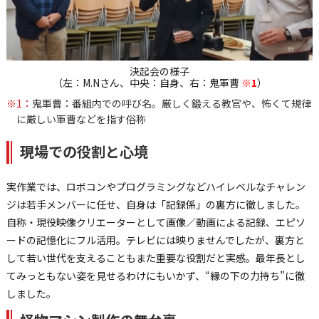
決起会の様子
（左：M.Nさん、中央：自身、右：鬼軍曹
※1
）
※1：
鬼軍曹：番組内での呼び名。厳しく鍛える教官や、怖くて規律
に厳しい軍曹などを指す俗称
現場での役割と心境
実作業では、ロボコンやプログラミングなどハイレベルなチャレン
ジは若手メンバーに任せ、自身は「記録係」の裏方に徹しました。
自称・現役映像クリエーターとして画像／動画による記録、エピソ
ードの記憶化にフル活用。テレビには映りませんでしたが、裏方と
して若い世代を支えることもまた重要な役割だと実感。最年長とし
てみっともない姿を見せるわけにもいかず、“縁の下の力持ち”に徹
しました。