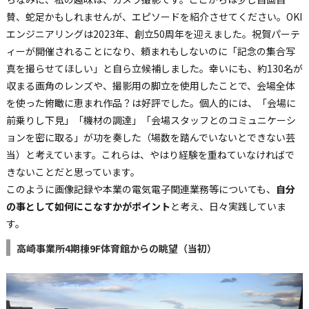
賛、蛇足かもしれませんが、エピソードを紹介させてください。OKI
エンジニアリングは2023年、創立50周年を迎えました。祝賀パーテ
ィーが開催されることになり、頼まれもしないのに「記念の集合写
真を撮らせてほしい」と自ら立候補しました。幸いにも、約130名が
収まる画角のレンズや、撮影用の脚立を使用したことで、会場全体
を使った俯瞰に恵まれ作品？は好評でした。個人的には、「会場に
前乗りし下見」「機材の調達」「会場スタッフとのコミュニケーシ
ョンを密に取る」が功を奏した（場数を踏んでいないとできない芸
当）と考えています。これらは、やはり経験を重ねていなければで
きないことだと思っています。
このように画像記録や本業の電気電子関連業務等についても、
自分
の事として如何にこなすかがポイント
と考え、日々実践していま
す。
高崎事業所4期棟9F体育館からの眺望（当初）