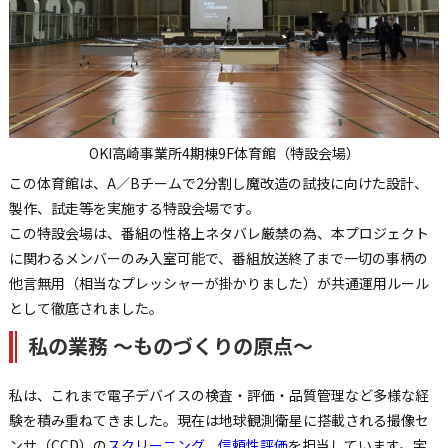
OKI高崎事業所4期棟9F体育館（特設会場）
この体育館は、A／Bチームで2分割し魔改造の試技に向けた設計、
製作、試走等を実施する特設会場です。
この特設会場は、番組の性格上ネタバレ厳禁の為、本プロジェクト
に関わるメンバーのみ入室可能で、番組放送終了まで一切の事柄の
他言無用（相当なプレッシャーが掛かりました）が共通運用ルール
として徹底されました。
私の業務 ～ものづくりの原点～
私は、これまで電子デバイスの検査・評価・品質管理など多様な経
験を積み重ねてきました。現在は地球観測衛星に搭載される撮像セ
ンサ（CCD）の
スクリーニング
、
信頼性評価
を担当しています。宇