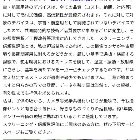
宙・航空用途のデバイスは、全ての品質（コスト、納期、対応等）
に対して高付加価値、高信頼性が最優先されます。それに対して対
象のデバイスは、宇宙・航空用として開発されていないデバイスで
したので、共同開発的な技術／品質要求が事あるごとに発生し、そ
の都度解析／工程改善等現場対応してきました。スクリーニング・
信頼性評価とは、私の担当業務であれば、この撮像センサが宇宙環
境や長期間運用に耐えるかどうかを、厳しい基準で選抜・検証する
試験で、使用環境におけるストレスを模して、温度・振動・放射線
にさらし、基準を満たすかを一点一点チェックするものです。とは
言え想定するストレスが過剰や過少でもいけません。工程が始まり
ますと何らかの形での履歴、データを残す事は当然で、その根拠、
有効性までも担保を求められます。
私は、子供の頃から、カメラ等光学系機材いじりが趣味で、今も撮
像センサと向き合う毎日は、好きなものづくりの延長線。約7年間、
センサー評価の現場に携われていることに感謝しています。
スクリーニング・信頼性評価にご興味のある方は、ぜひ下記サービ
スページもご覧ください。