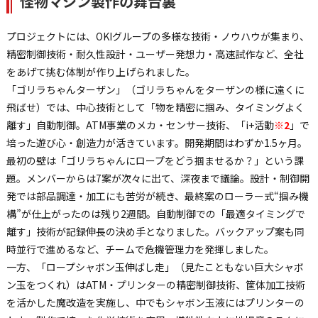
怪物マシン製作の舞台裏
プロジェクトには、OKIグループの多様な技術・ノウハウが集まり、
精密制御技術・耐久性設計・ユーザー発想力・高速試作など、全社
をあげて挑む体制が作り上げられました。
「ゴリラちゃんターザン」（ゴリラちゃんをターザンの様に遠くに
飛ばせ）では、中心技術として「物を精密に掴み、タイミングよく
離す」自動制御。ATM事業のメカ・センサー技術、「i+活動
※2
」で
培った遊び心・創造力が活きています。開発期間はわずか1.5ヶ月。
最初の壁は「ゴリラちゃんにロープをどう掴ませるか？」という課
題。メンバーからは7案が次々に出て、深夜まで議論。設計・制御開
発では部品調達・加工にも苦労が続き、最終案のローラー式“掴み機
構”が仕上がったのは残り2週間。自動制御での「最適タイミングで
離す」技術が記録伸長の決め手となりました。バックアップ案も同
時並行で進めるなど、チームで危機管理力を発揮しました。
一方、「ロープシャボン玉伸ばし走」（見たこともない巨大シャボ
ン玉をつくれ）はATM・プリンターの精密制御技術、筐体加工技術
を活かした魔改造を実施し、中でもシャボン玉液にはプリンターの