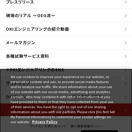
プレスリリース
現場のリアル ～OEG流～
OKIエンジニアリングの紹介動画
メールマガジン
各種試験サービス資料
＃OKIエンジニアリングのSNS
We use cookies to improve your experience on our website, to
personalize content and ads, to provide social media features
サイトマップ
and to analyze our traffic. We share information about your use
of our website with our social media, advertising and analytics
OKIホーム
GLOBAL SITE
partners, who may combine it with other information that you
have provided to them or that they have collected from your use
of their services. You have the right to opt out of our sharing
お問い合わせ
information about you with our partners. Please click [Do Not Sell
My Personal Information] to customize your cookie settings on
our website.
Privacy Policy
サイトのご利用にあたって
個人情報保護ポリシー